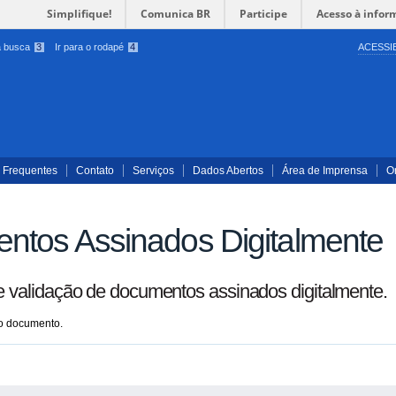
Simplifique!
Comunica BR
Participe
Acesso à infor
 a busca
3
Ir para o rodapé
4
ACESSI
 Frequentes
Contato
Serviços
Dados Abertos
Área de Imprensa
O
ntos Assinados Digitalmente
 e validação de documentos assinados digitalmente.
 o documento.