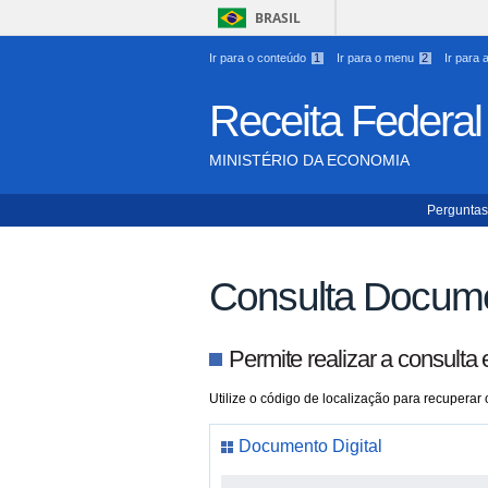
BRASIL
Ir para o conteúdo
1
Ir para o menu
2
Ir para
Receita Federal
MINISTÉRIO DA ECONOMIA
Perguntas
Consulta Docume
Permite realizar a consulta
Utilize o código de localização para recuperar
Documento Digital