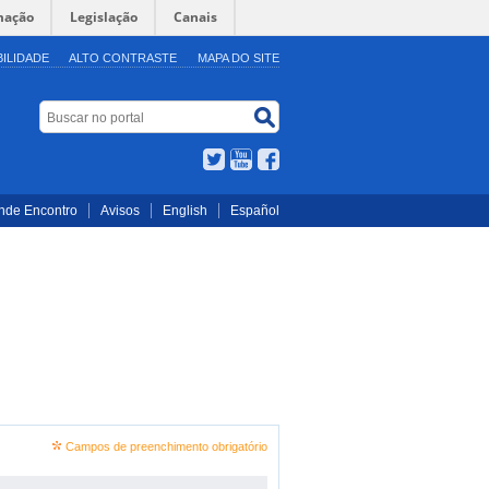
mação
Legislação
Canais
BILIDADE
ALTO CONTRASTE
MAPA DO SITE
Buscar no portal
Buscar no portal
Twitter
YouTube
Facebook
nde Encontro
Avisos
English
Español
Campos de preenchimento obrigatório